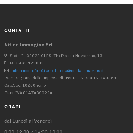
CONTATTI
Nitida Immagine Srl
Sede: I – 38023 CLES (TN) Piazza Navarrino, 13
Tel. 0463.423003
nitida.immagine@pec.it
–
info@nitidaimmagine.it
Iscr. Registro delle Imprese di Trento – N Rea TN-140359 –
Cap.Soc. 10200 euro
Part. IVA 01474390224
ORARI
dal Lunedì al Venerdì
8:30-12:30 / 14:00-18:00