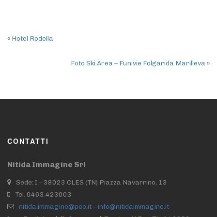
«
Hotel Rodella
Foto Ski Area – Funivie Folgarida Marilleva
»
CONTATTI
Nitida Immagine Srl
Sede: I – 38023 CLES (TN) Piazza Navarrino, 13
Tel. 0463.423003
nitida.immagine@pec.it
–
info@nitidaimmagine.it