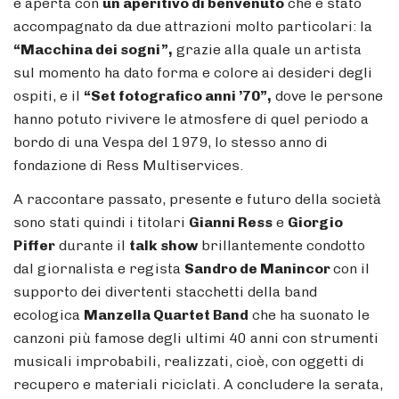
è aperta con
un aperitivo di benvenuto
che è stato
accompagnato da due attrazioni molto particolari: la
“Macchina dei sogni”,
grazie alla quale un artista
sul momento ha dato forma e colore ai desideri degli
ospiti, e il
“Set fotografico anni ’70”,
dove le persone
hanno potuto rivivere le atmosfere di quel periodo a
bordo di una Vespa del 1979, lo stesso anno di
fondazione di Ress Multiservices.
A raccontare passato, presente e futuro della società
sono stati quindi i titolari
Gianni Ress
e
Giorgio
Piffer
durante il
talk show
brillantemente condotto
dal giornalista e regista
Sandro de Manincor
con il
supporto dei divertenti stacchetti della band
ecologica
Manzella Quartet Band
che ha suonato le
canzoni più famose degli ultimi 40 anni con strumenti
musicali improbabili, realizzati, cioè, con oggetti di
recupero e materiali riciclati. A concludere la serata,