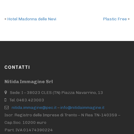
«
Hotel Madonna delle Nevi
Plastic Free
»
CONTATTI
Nitida Immagine Srl
Sede: I – 38023 CLES (TN) Piazza Navarrino, 13
Tel. 0463.423003
nitida.immagine@pec.it
–
info@nitidaimmagine.it
Iscr. Registro delle Imprese di Trento – N Rea TN-140359 –
Cap.Soc. 10200 euro
Part. IVA 01474390224