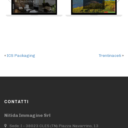
«
ICS Packaging
Trentinaceti
»
CONTATTI
Nitida Immagine Srl
Sede: I – 38023 CLES (TN) Piazza Navarrino, 13